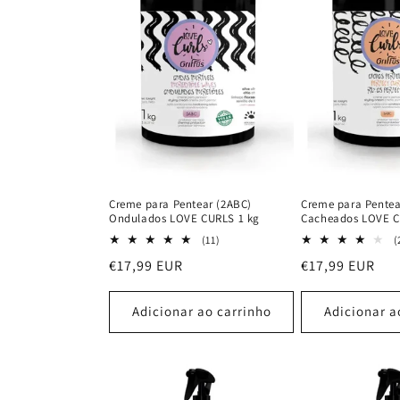
Creme para Pentear (2ABC)
Creme para Pentea
Ondulados LOVE CURLS 1 kg
Cacheados LOVE C
11
(11)
(
análises
Preço
€17,99 EUR
Preço
€17,99 EUR
totais
normal
normal
Adicionar ao carrinho
Adicionar a