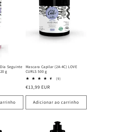
 Dia Seguinte
Mascara Capilar (2A-4C) LOVE
20 g
CURLS 500 g
23
9
(9)
análises
análises
Preço
€13,99 EUR
totais
totais
normal
carrinho
Adicionar ao carrinho