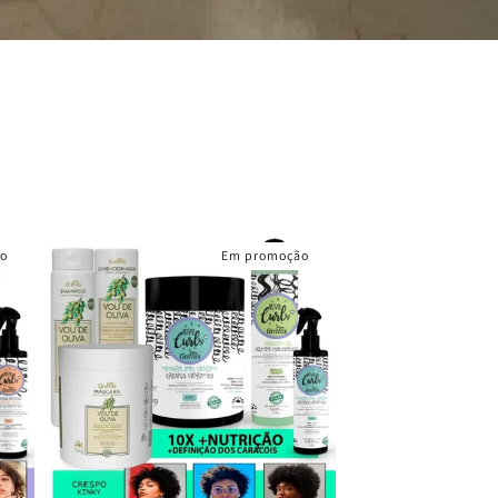
o
Em promoção