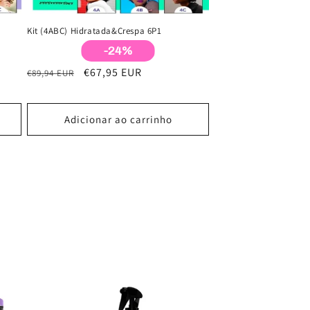
Kit (4ABC) Hidratada&Crespa 6P1
-24%
Preço
Preço
€67,95 EUR
€89,94 EUR
normal
de
saldo
Adicionar ao carrinho