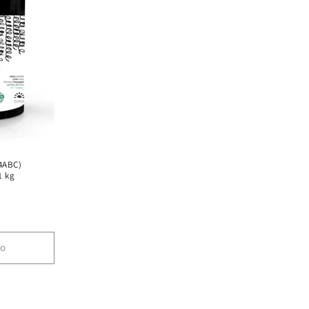
4ABC)
1 kg
13
análises
totais
do