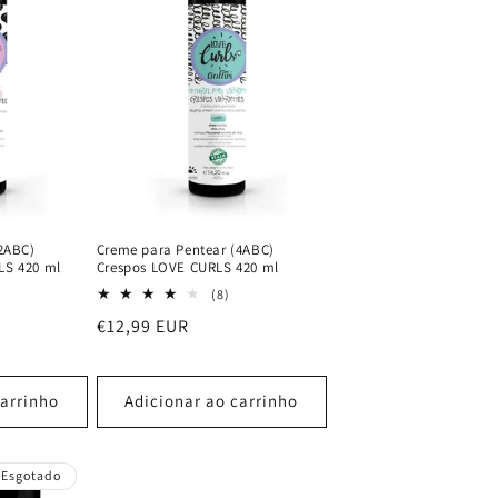
2ABC)
Creme para Pentear (4ABC)
LS 420 ml
Crespos LOVE CURLS 420 ml
13
8
(8)
análises
análises
Preço
€12,99 EUR
totais
totais
normal
carrinho
Adicionar ao carrinho
Esgotado