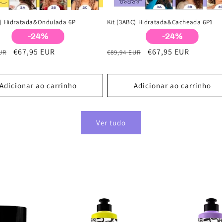
C) Hidratada&Ondulada 6P
Kit (3ABC) Hidratada&Cacheada 6P1
-24%
-24%
Preço
€67,95 EUR
Preço
Preço
€67,95 EUR
UR
€89,94 EUR
de
normal
de
saldo
saldo
Adicionar ao carrinho
Adicionar ao carrinho
Ver tudo