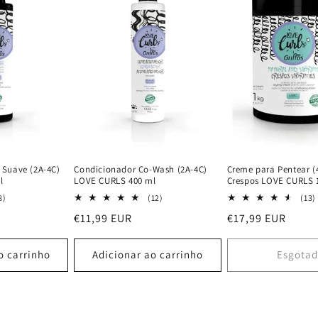
Suave (2A-4C)
Condicionador Co-Wash (2A-4C)
Creme para Pentear (
l
LOVE CURLS 400 ml
Crespos LOVE CURLS 
8
12
8)
(12)
(13)
análises
análises
Preço
€11,99 EUR
Preço
€17,99 EUR
totais
totais
normal
normal
o carrinho
Adicionar ao carrinho
Esgota