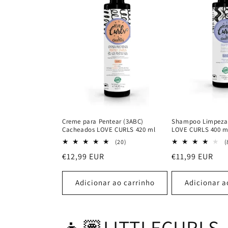
Creme para Pentear (3ABC)
Shampoo Limpeza 
Cacheados LOVE CURLS 420 ml
LOVE CURLS 400 m
20
(20)
(
análises
Preço
€12,99 EUR
Preço
€11,99 EUR
totais
normal
normal
Adicionar ao carrinho
Adicionar a
👧🏽LITTLECURLS