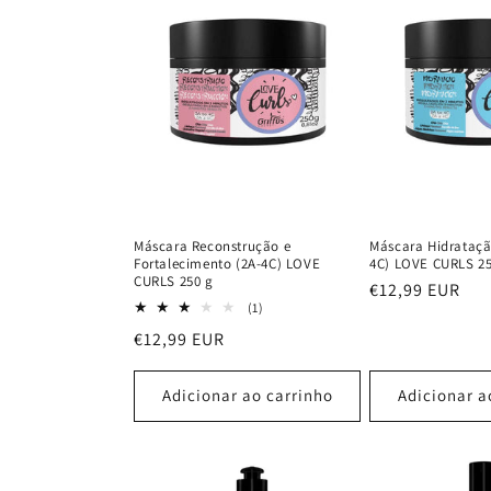
Máscara Reconstrução e
Máscara Hidrataçã
Fortalecimento (2A-4C) LOVE
4C) LOVE CURLS 25
CURLS 250 g
Preço
€12,99 EUR
1
(1)
normal
análises
Preço
€12,99 EUR
totais
normal
Adicionar ao carrinho
Adicionar a