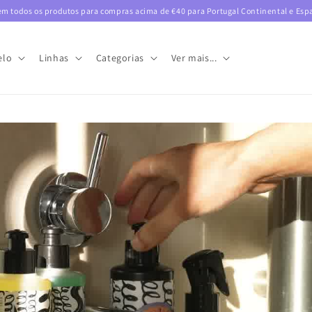
m todos os produtos para compras acima de €40 para Portugal Continental e Esp
elo
Linhas
Categorias
Ver mais...