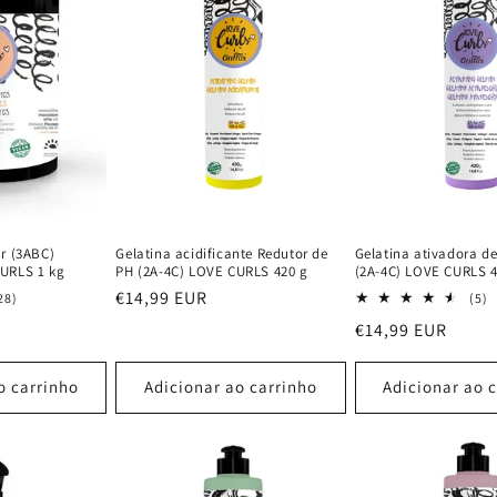
r (3ABC)
Gelatina acidificante Redutor de
Gelatina ativadora de
URLS 1 kg
PH (2A-4C) LOVE CURLS 420 g
(2A-4C) LOVE CURLS 4
Preço
€14,99 EUR
28
5
28)
(5)
análises
a
normal
Preço
€14,99 EUR
totais
t
normal
o carrinho
Adicionar ao carrinho
Adicionar ao 