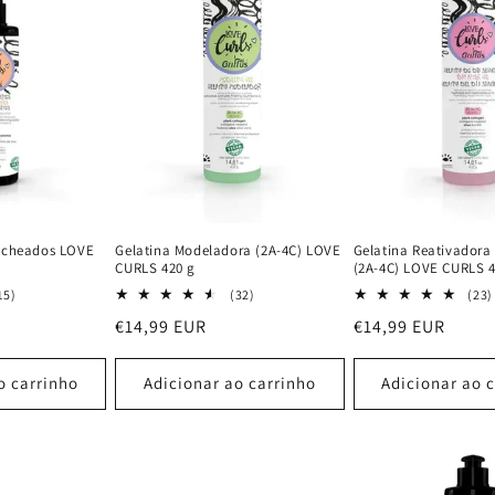
Cacheados LOVE
Gelatina Modeladora (2A-4C) LOVE
Gelatina Reativadora
CURLS 420 g
(2A-4C) LOVE CURLS 4
15
32
15)
(32)
(23)
análises
análises
Preço
€14,99 EUR
Preço
€14,99 EUR
totais
totais
normal
normal
o carrinho
Adicionar ao carrinho
Adicionar ao 