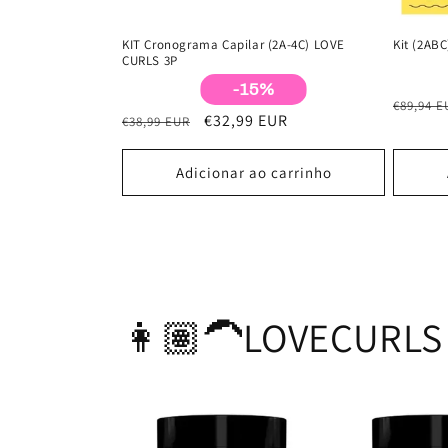
KIT Cronograma Capilar (2A-4C) LOVE
Kit (2AB
CURLS 3P
-15%
Preço
€89,94 E
Preço
Preço
€32,99 EUR
€38,99 EUR
normal
normal
de
saldo
Adicionar ao carrinho
👩🏽‍🦱LOVECURLS