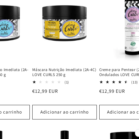
o Imediata (2A-
Máscara Nutrição Imediata (2A-4C)
Creme para Pentear (
0 g
LOVE CURLS 250 g
Ondulados LOVE CUR
1
(1)
(13)
análises
Preço
€12,99 EUR
Preço
€12,99 EUR
totais
normal
normal
o carrinho
Adicionar ao carrinho
Adicionar ao 