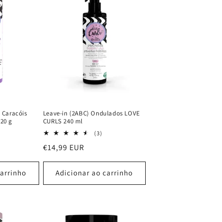
 Caracóis
Leave-in (2ABC) Ondulados LOVE
20 g
CURLS 240 ml
3
(3)
nálises
análises
Preço
€14,99 EUR
otais
totais
normal
carrinho
Adicionar ao carrinho