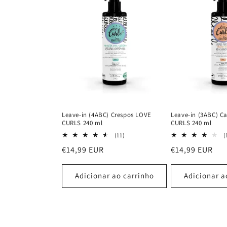
Leave-in (4ABC) Crespos LOVE
Leave-in (3ABC) 
CURLS 240 ml
CURLS 240 ml
11
(11)
(
análises
Preço
€14,99 EUR
Preço
€14,99 EUR
totais
normal
normal
Adicionar ao carrinho
Adicionar a