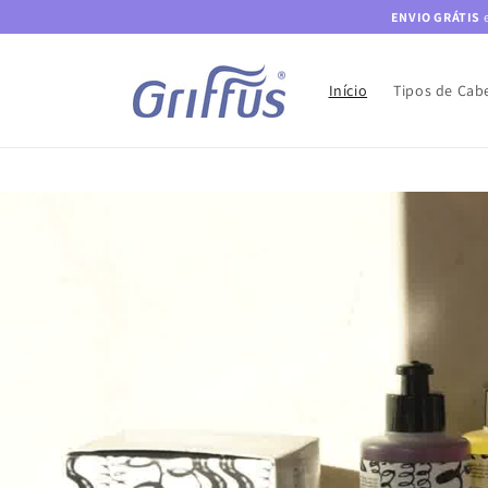
Saltar
ENVIO GRÁTIS
e
para o
conteúdo
Início
Tipos de Cab